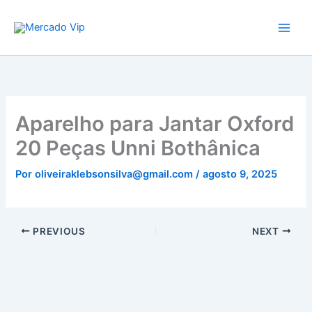
Ir
Mercado Vip
para
o
conteúdo
Aparelho para Jantar Oxford
20 Peças Unni Bothânica
Por
oliveiraklebsonsilva@gmail.com
/
agosto 9, 2025
PREVIOUS
NEXT